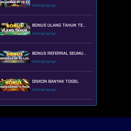
Selengkapnya
BONUS ULANG TAHUN TE...
Selengkapnya
BONUS REFERRAL SEUMU...
Selengkapnya
DISKON BANYAK TOGEL
Selengkapnya