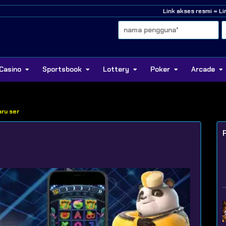
Link akses resmi = Link3
Casino
Sportsbook
Lottery
Poker
Arcade
 semua provider pg soft pragmatic play jili fastspin dll di 388hero