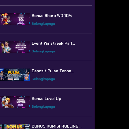
Bonus Share WD 10%
Selengkapnya
Event Winstreak Parl...
Selengkapnya
Deposit Pulsa Tanpa...
Selengkapnya
Bonus Level Up
Selengkapnya
BONUS KOMISI ROLLING...