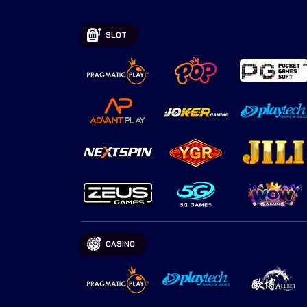
SLOT
CASINO