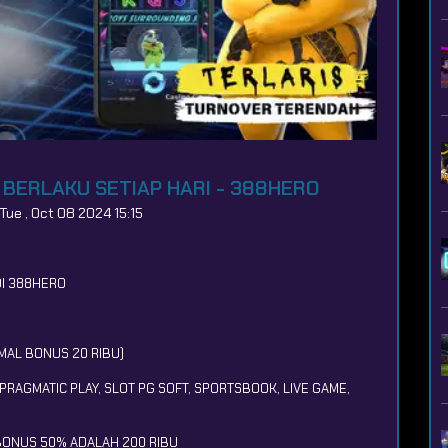
 BERLAKU SETIAP HARI - 388HERO
Tue , Oct 08 2024 15:15
DI 388HERO
MAL BONUS 20 RIBU)
AGMATIC PLAY, SLOT PG SOFT, SPORTSBOOK, LIVE GAME,
BONUS 50% ADALAH 200 RIBU