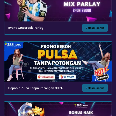
Event Winstreak Parlay
Selengkapnya
Deposit Pulsa Tanpa Potongan 100%
Selengkapnya