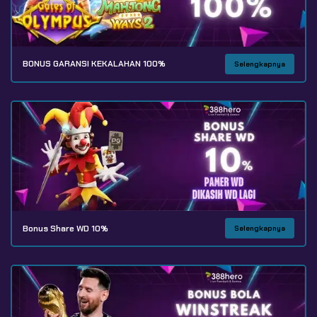
BONUS GARANSI KEKALAHAN 100%
Selengkapnya
Bonus Share WD 10%
Selengkapnya