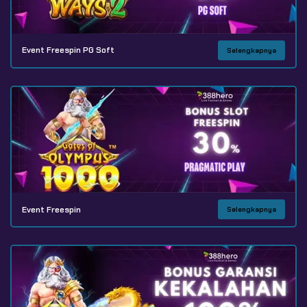
Event Freespin PG Soft
Selengkapnya
Event Freespin
Selengkapnya