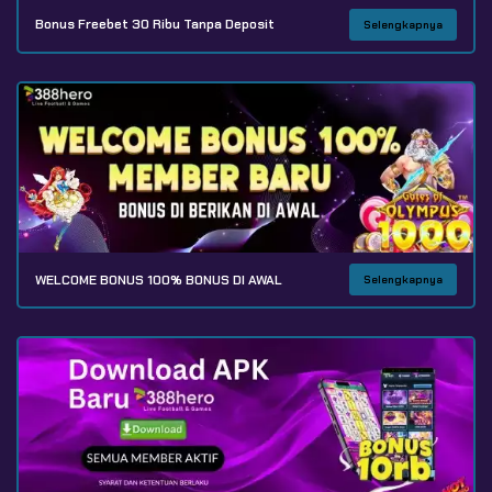
Bonus Freebet 30 Ribu Tanpa Deposit
Selengkapnya
WELCOME BONUS 100% BONUS DI AWAL
Selengkapnya